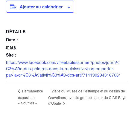
Ajouter au calendrier
DÉTAILS
Date :
mai 8
Site :
https://www.facebook.com/villeetaplessurmer/photos/journ%
C3%A9e-des-peintres-dans-la-ruelaissez-vous-emporter-
par-la-cr%C3%A9ativit%C3%A9-des-arti/714190294316766/
Visite du Musée de l’estampe et du dessin de
Permanence
exposition
Gravelines, avec le groupe senior du CIAS Pays
« Souffles »
d’Opale