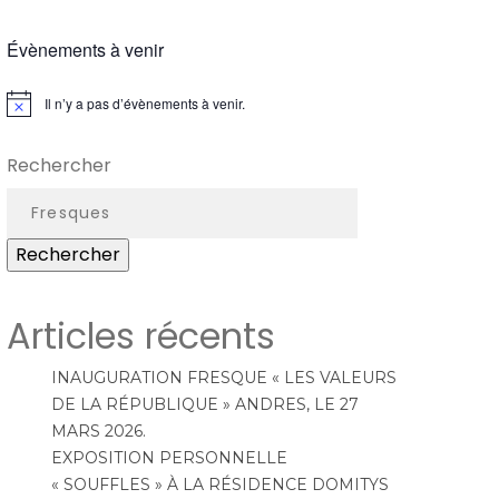
Évènements à venir
Il n’y a pas d’évènements à venir.
N
o
t
Rechercher
i
c
e
Rechercher
Articles récents
INAUGURATION FRESQUE « LES VALEURS
DE LA RÉPUBLIQUE » ANDRES, LE 27
MARS 2026.
EXPOSITION PERSONNELLE
« SOUFFLES » À LA RÉSIDENCE DOMITYS