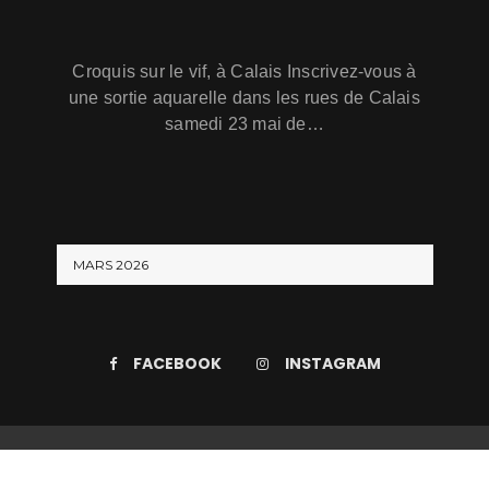
Croquis sur le vif, à Calais Inscrivez-vous à
une sortie aquarelle dans les rues de Calais
samedi 23 mai de…
MARS 2026
FACEBOOK
INSTAGRAM
Les ateliers de Julie en Côte d'Opale par
Wishfulthemes