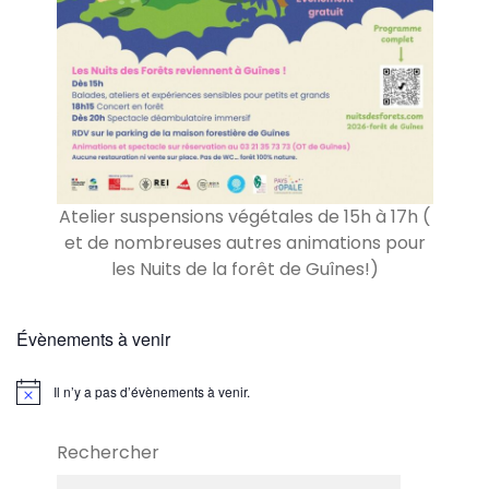
Atelier suspensions végétales de 15h à 17h (
et de nombreuses autres animations pour
les Nuits de la forêt de Guînes!)
Évènements à venir
Il n’y a pas d’évènements à venir.
N
o
t
Rechercher
i
c
e