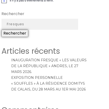
Il n’y a pas d’évènements à venir.
N
o
t
Rechercher
i
c
e
Rechercher
Articles récents
INAUGURATION FRESQUE « LES VALEURS
DE LA RÉPUBLIQUE » ANDRES, LE 27
MARS 2026.
EXPOSITION PERSONNELLE
« SOUFFLES » À LA RÉSIDENCE DOMITYS
DE CALAIS, DU 28 MARS AU 1ER MAI 2026