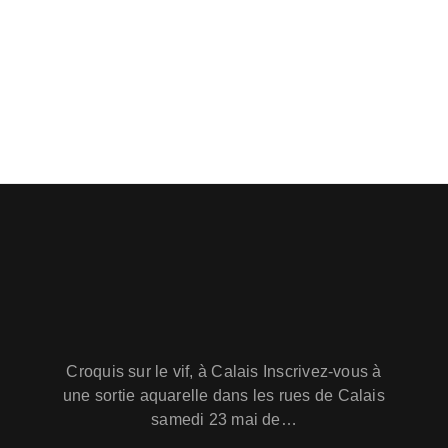
n
u
a
e
s
v
É
i
v
g
è
a
n
t
e
i
m
e
o
n
n
t
d
Croquis sur le vif, à Calais Inscrivez-vous à
e
une sortie aquarelle dans les rues de Calais
samedi 23 mai de…
v