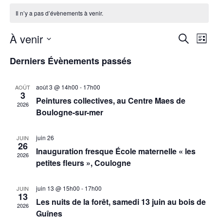
Il n’y a pas d’évènements à venir.
R
N
À venir
R
L
a
e
e
Sélectionnez
i
Derniers Évènements passés
une
c
v
c
s
date.
h
i
t
h
e
août 3 @ 14h00
-
17h00
AOÛT
e
g
3
r
Peintures collectives, au Centre Maes de
e
2026
a
Boulogne-sur-mer
c
r
t
h
c
e
i
juin 26
JUIN
26
Inauguration fresque École maternelle « les
o
h
2026
petites fleurs », Coulogne
n
e
d
e
juin 13 @ 15h00
-
17h00
JUIN
e
13
Les nuits de la forêt, samedi 13 juin au bois de
t
2026
v
Guînes